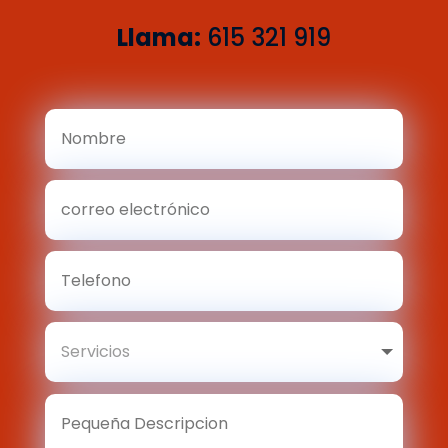
Llama:
615 321 919