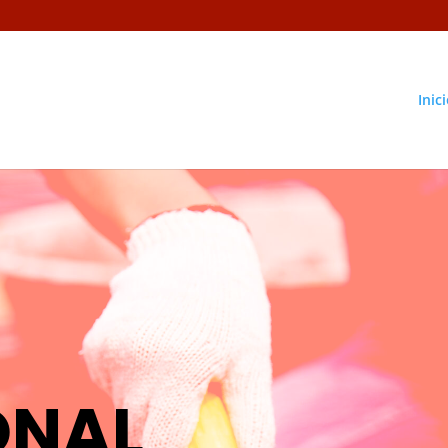
Inic
ONAL