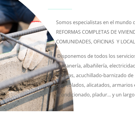
Somos especialistas en el mundo 
REFORMAS COMPLETAS DE VIVIEN
COMUNIDADES, OFICINAS Y LOCAL
Disponemos de todos los servicio
Fontanería, albañilería, electricida
tarimas, acuchillado-barnizado de
pvc, solados, alicatados, armarios
acondicionado, pladur… y un largo 