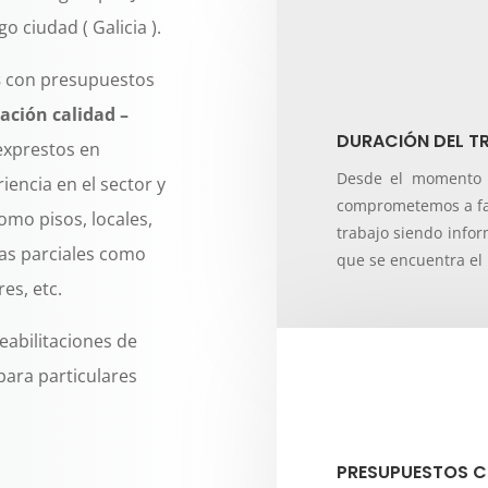
o ciudad ( Galicia ).
s
con presupuestos
lación calidad –
DURACIÓN DEL T
exprestos en
Desde el momento 
encia en el sector y
comprometemos a fac
omo pisos, locales,
trabajo siendo info
mas parciales como
que se encuentra el 
es, etc.
abilitaciones de
para particulares
PRESUPUESTOS C