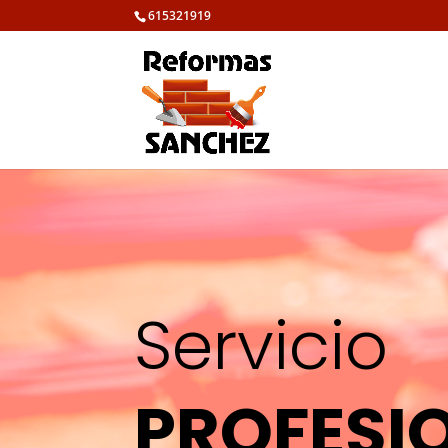
615321919
Servicio
PROFESI